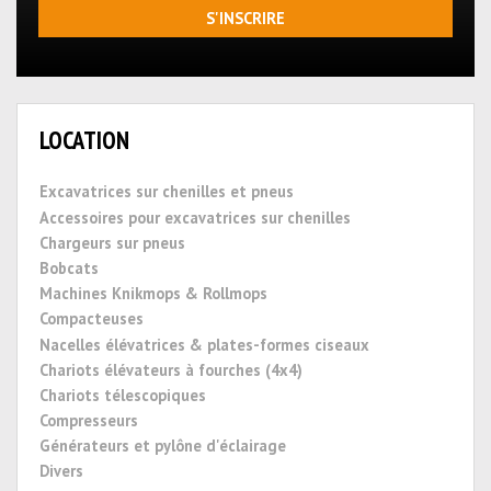
S'INSCRIRE
LOCATION
Excavatrices sur chenilles et pneus
Accessoires pour excavatrices sur chenilles
Chargeurs sur pneus
Bobcats
Machines Knikmops & Rollmops
Compacteuses
Nacelles élévatrices & plates-formes ciseaux
Chariots élévateurs à fourches (4x4)
Chariots télescopiques
Compresseurs
Générateurs et pylône d'éclairage
Divers